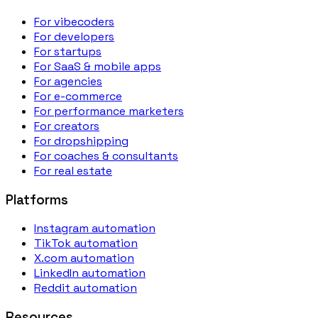
For vibecoders
For developers
For startups
For SaaS & mobile apps
For agencies
For e-commerce
For performance marketers
For creators
For dropshipping
For coaches & consultants
For real estate
Platforms
Instagram automation
TikTok automation
X.com automation
LinkedIn automation
Reddit automation
Resources