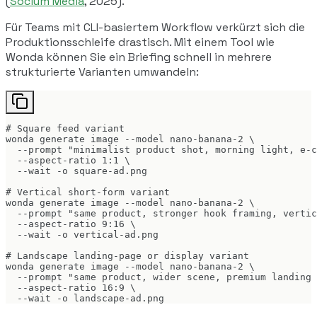
(
Socium Media
, 2025).
Für Teams mit CLI-basiertem Workflow verkürzt sich die
Produktionsschleife drastisch. Mit einem Tool wie
Wonda können Sie ein Briefing schnell in mehrere
strukturierte Varianten umwandeln:
# Square feed variant

wonda generate image --model nano-banana-2 \

  --prompt "minimalist product shot, morning light, e-c
  --aspect-ratio 1:1 \

  --wait -o square-ad.png

# Vertical short-form variant

wonda generate image --model nano-banana-2 \

  --prompt "same product, stronger hook framing, vertic
  --aspect-ratio 9:16 \

  --wait -o vertical-ad.png

# Landscape landing-page or display variant

wonda generate image --model nano-banana-2 \

  --prompt "same product, wider scene, premium landing 
  --aspect-ratio 16:9 \

  --wait -o landscape-ad.png