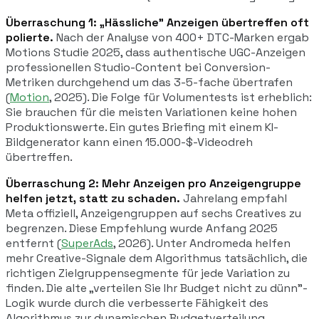
Überraschung 1: „Hässliche" Anzeigen übertreffen oft
polierte.
Nach der Analyse von 400+ DTC-Marken ergab
Motions Studie 2025, dass authentische UGC-Anzeigen
professionellen Studio-Content bei Conversion-
Metriken durchgehend um das 3-5-fache übertrafen
(
Motion
, 2025). Die Folge für Volumentests ist erheblich:
Sie brauchen für die meisten Variationen keine hohen
Produktionswerte. Ein gutes Briefing mit einem KI-
Bildgenerator kann einen 15.000-$-Videodreh
übertreffen.
Überraschung 2: Mehr Anzeigen pro Anzeigengruppe
helfen jetzt, statt zu schaden.
Jahrelang empfahl
Meta offiziell, Anzeigengruppen auf sechs Creatives zu
begrenzen. Diese Empfehlung wurde Anfang 2025
entfernt (
SuperAds
, 2026). Unter Andromeda helfen
mehr Creative-Signale dem Algorithmus tatsächlich, die
richtigen Zielgruppensegmente für jede Variation zu
finden. Die alte „verteilen Sie Ihr Budget nicht zu dünn"-
Logik wurde durch die verbesserte Fähigkeit des
Algorithmus zur dynamischen Budgetverteilung