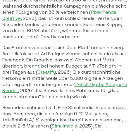
während durchschnittliche Kampagnen bis Woche acht
einen Rückgang von 53 % verzeichnen (
Pixel Panda
Creative
, 2026). Das ist kein schleichender Verfall, den
Sie bedenkenlos ignorieren können. Es ist eine Klippe,
von der Ihr ROAS abstürzt, während Sie an Ihrem
nächsten „Hero"-Creative arbeiten.
Das Problem verschärft sich über Plattformen hinweg.
Auf TikTok setzt Ad Fatigue viermal schneller ein als auf
Facebook. Ein Creative, das zwei Wochen auf Meta
überlebt, brennt bei hohem Budget auf TikTok oft in
drei Tagen aus (
Creatify
, 2026). Die durchschnittliche
Person sieht mittlerweile über 5.000 digitale Anzeigen
pro Tag plattformübergreifend (
IAB UK Digital Ad Spend
Report
, 2025). Die Schwelle Ihres Publikums für „das
kenne ich schon" ist so niedrig wie nie.
Besonders schmerzhaft: Eine Simulmedia-Studie ergab,
dass Personen, die eine Anzeige 6-10 Mal sahen,
tatsächlich 4,1 %
weniger
kaufbereit waren als solche,
die sie 2-5 Mal sahen (
Simulmedia
, 2025). Sie