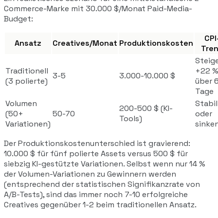
Commerce-Marke mit 30.000 $/Monat Paid-Media-
Budget:
CPI
Ansatz
Creatives/Monat
Produktionskosten
Tre
Steig
Traditionell
+22 
3-5
3.000-10.000 $
(3 polierte)
über 
Tage
Volumen
Stabil
200-500 $ (KI-
(50+
50-70
oder
Tools)
Variationen)
sinke
Der Produktionskostenunterschied ist gravierend:
10.000 $ für fünf polierte Assets versus 500 $ für
siebzig KI-gestützte Variationen. Selbst wenn nur 14 %
der Volumen-Variationen zu Gewinnern werden
(entsprechend der statistischen Signifikanzrate von
A/B-Tests), sind das immer noch 7-10 erfolgreiche
Creatives gegenüber 1-2 beim traditionellen Ansatz.