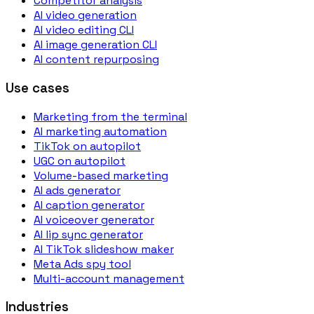
Competitor analysis
AI video generation
AI video editing CLI
AI image generation CLI
AI content repurposing
Use cases
Marketing from the terminal
AI marketing automation
TikTok on autopilot
UGC on autopilot
Volume-based marketing
AI ads generator
AI caption generator
AI voiceover generator
AI lip sync generator
AI TikTok slideshow maker
Meta Ads spy tool
Multi-account management
Industries