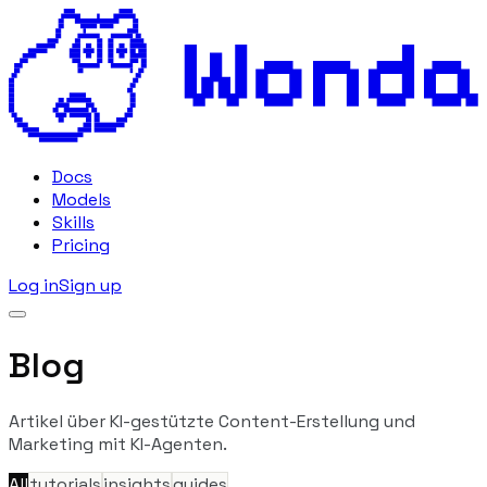
Docs
Models
Skills
Pricing
Log in
Sign up
Blog
Artikel über KI-gestützte Content-Erstellung und
Marketing mit KI-Agenten.
All
tutorials
insights
guides