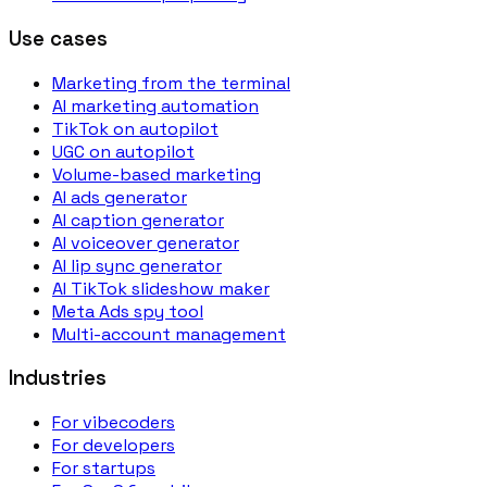
Use cases
Marketing from the terminal
AI marketing automation
TikTok on autopilot
UGC on autopilot
Volume-based marketing
AI ads generator
AI caption generator
AI voiceover generator
AI lip sync generator
AI TikTok slideshow maker
Meta Ads spy tool
Multi-account management
Industries
For vibecoders
For developers
For startups