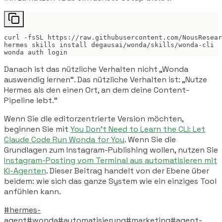
curl -fsSL https://raw.githubusercontent.com/NousResear
hermes skills install degausai/wonda/skills/wonda-cli

wonda auth login
Danach ist das nützliche Verhalten nicht „Wonda
auswendig lernen“. Das nützliche Verhalten ist: „Nutze
Hermes als den einen Ort, an dem deine Content-
Pipeline lebt.“
Wenn Sie die editorzentrierte Version möchten,
beginnen Sie mit
You Don't Need to Learn the CLI: Let
Claude Code Run Wonda for You
. Wenn Sie die
Grundlagen zum Instagram-Publishing wollen, nutzen Sie
Instagram-Posting vom Terminal aus automatisieren mit
KI-Agenten
. Dieser Beitrag handelt von der Ebene über
beidem: wie sich das ganze System wie ein einziges Tool
anfühlen kann.
#
hermes-
agent
#
wonda
#
automatisierung
#
marketing
#
agent-