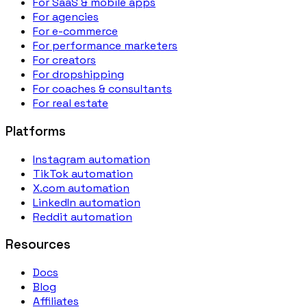
For SaaS & mobile apps
For agencies
For e-commerce
For performance marketers
For creators
For dropshipping
For coaches & consultants
For real estate
Platforms
Instagram automation
TikTok automation
X.com automation
LinkedIn automation
Reddit automation
Resources
Docs
Blog
Affiliates