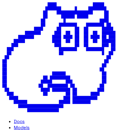
Docs
Models