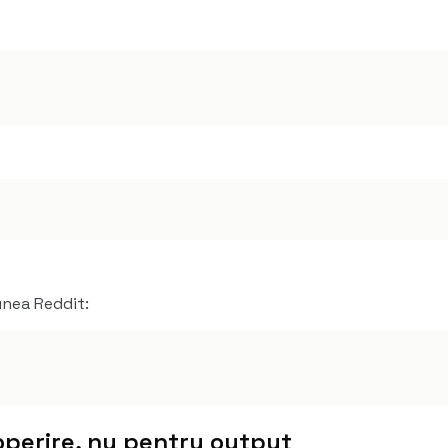
unea Reddit:
operire, nu pentru output