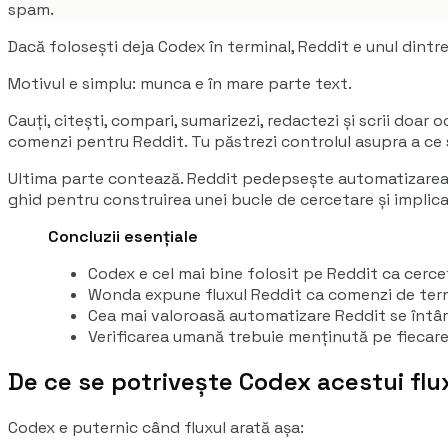
spam.
Dacă folosești deja Codex în terminal, Reddit e unul dintr
Motivul e simplu: munca e în mare parte text.
Cauți, citești, compari, sumarizezi, redactezi și scrii doar
comenzi pentru Reddit. Tu păstrezi controlul asupra a ce 
Ultima parte contează. Reddit pedepsește automatizarea s
ghid pentru construirea unei bucle de cercetare și implic
Concluzii esențiale
Codex e cel mai bine folosit pe Reddit ca cerce
Wonda expune fluxul Reddit ca comenzi de term
Cea mai valoroasă automatizare Reddit se întâm
Verificarea umană trebuie menținută pe fiecare
De ce se potrivește Codex acestui flu
Codex e puternic când fluxul arată așa: