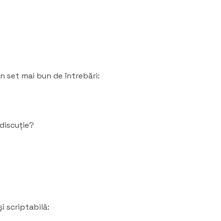
 un set mai bun de întrebări:
discuție?
i scriptabilă: