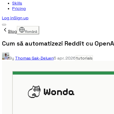
Skills
Pricing
Log in
Sign up
Blog
Română
Cum să automatizezi Reddit cu OpenA
By
Thomas Gak-Deluen
5 apr. 2026
tutorials