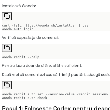
Instalează Wonda:
curl -fsSL https://wonda.sh/install.sh | bash

wonda auth login
Verifică suprafața de comenzi:
wonda reddit --help
Pentru lucru doar de citire, atât e suficient.
Dacă vrei să comentezi sau să trimiți postări, adaugă sesi
wonda reddit auth set --session-value <reddit_session>

wonda reddit auth check
Pasul 1: Folosește Codex pentru desc