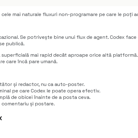
e cele mai naturale fluxuri non-programare pe care le poți 
 ocazional. Se potrivește bine unui flux de agent. Codex face 
se publică.
uperficială mai rapid decât aproape orice altă platformă. 
are care încă pare umană.
tător și redactor, nu ca auto-poster.
inal pe care Codex le poate opera efectiv.
plă de obicei înainte de a posta ceva.
 comentariu și postare.
x